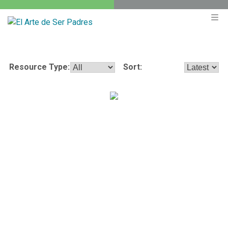
Resource Type:
Sort:
¿Por qué creó Dios el sexo?
·
Bob Lepine
8 min read
Vivimos en una cultura que se aleja más y más de las
claras enseñanzas de las Escrituras sobre el propósito de
Dios y el diseño de la sexualidad humana.