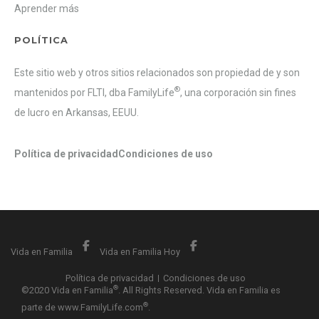
Aprender más
POLÍTICA
Este sitio web y otros sitios relacionados son propiedad de y son
®
mantenidos por FLTI, dba FamilyLife
, una corporación sin fines
de lucro en Arkansas, EEUU.
Política de privacidad
Condiciones de uso
Vida en Familia
Vida en Familia Hoy
Vida en Familia
Vida en Familia Hoy
Política de privacidad
Condiciones de uso
®
©2020 Vida en Familia
. All Rights Reserved. Vida en Familia es
®
parte de www.FamilyLife.com
.