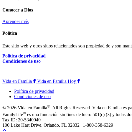
Conocer a Dios
Aprender más
Política
Este sitio web y otros sitios relacionados son propiedad de y son ma
Política de privacidad
Condiciones de uso
Vida en Familia
Vida en Familia Hoy
Vida en Familia
Vida en Familia Hoy
Política de privacidad
Condiciones de uso
®
©
2026 Vida en Familia
. All Rights Reserved. Vida en Familia es
®
FamilyLife
es una fundación sin fines de lucro 501(c) (3) y todas d
Tax ID: 20-5340940
100 Lake Hart Drive, Orlando, FL 32832 | 1-800-358-6329