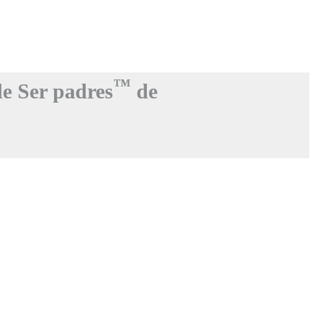
™
de Ser padres
de