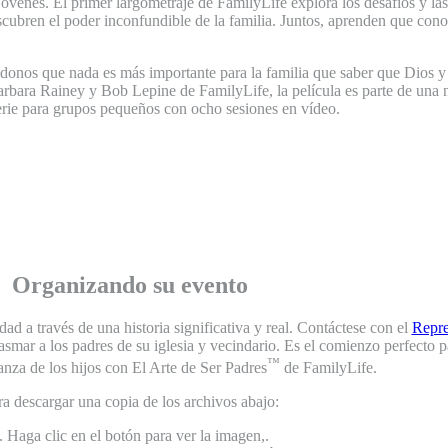
jóvenes. El primer largometraje de FamilyLife explora los desafíos y las
escubren el poder inconfundible de la familia. Juntos, aprenden que cono
onos que nada es más importante para la familia que saber que Dios y 
bara Rainey y Bob Lepine de FamilyLife, la película es parte de una n
rie para grupos pequeños con ocho sesiones en vídeo.
Organizando su evento​​
d a través de una historia significativa y real. Contáctese con el
Repre
siasmar a los padres de su iglesia y vecindario. Es el comienzo perfect
™
ianza de los hijos con El Arte de Ser Padres
de FamilyLife.
ra descargar una copia de los archivos abajo:
. Haga clic en el botón para ver la imagen,.