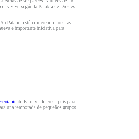
 alegrías de ser padres. A través de un
cer y vivir según la Palabra de Dios es
Su Palabra estén dirigiendo nuestras
ueva e importante iniciativa para
sentante
de FamilyLife en su país para
o para una temporada de pequeños grupos