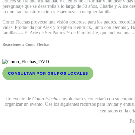
críticos son la intencionalidad y el enfoque al formar y moldear vidas 
peregrinaje que se desarrolla a lo largo de 50 años, Charlie y Alice d
lo que trae transformación y esperanza a cualquier familia.
Como Flechas proyecta una visión poderosa para los padres, recordánd
vidas. Producida por Alex y Stephen Kendrick, junto con Dennis y Bar
familias — El Arte de Ser Padres™ de FamilyLife, que incluye una se
Reacciones a Como Flechas​
CONSULTAR POR GRUPOS LOCALES
Un evento de
Como Flechas
involucrará y conectará con su comunida
organizar un evento. Use los siguientes recursos para invitar y entu
centrados en la cr
Pa
1