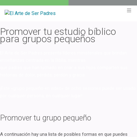
Promover tu estudio bíblico
para grupos pequeños
El Arte de Ser Padres presenta líderes ministeriales que brindan
enseñanzas centrada en la Biblia, mientras
que padres que han luchado en criar a sus hijos comparten sus
historias de dolor, pérdida, perdón y gracia.
¡Este «grupo pequeño en video» de ocho sesiones puede ser usado
por cualquier persona, en cualquier lugar!
Promover tu grupo pequeño
A continuación hay una lista de posibles formas en que puedes