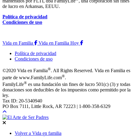
mantenidos por FLTI, dba FamilyLife
, una corporación sin fines
de lucro en Arkansas, EEUU.
Política de privacidad
Condiciones de uso
Vida en Familia
Vida en Familia Hoy
Vida en Familia
Vida en Familia Hoy
Política de privacidad
Condiciones de uso
®
©2020 Vida en Familia
. All Rights Reserved. Vida en Familia es
®
parte de www.FamilyLife.com
.
®
FamilyLife
es una fundación sin fines de lucro 501(c) (3) y todas
donaciones son deducibles de los impuestos como permitido por la
ley.
Tax ID: 20-5340940
PO Box 7111, Little Rock, AR 72223 | 1-800-358-6329
Volver a Vida en familia