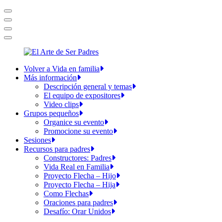
Volver a Vida en familia
Más información
Descripción general y temas
El equipo de expositores
Video clips
Grupos pequeños
Organice su evento
Promocione su evento
Sesiones
Recursos para padres
Constructores: Padres
Vida Real en Familia
Proyecto Flecha – Hijo
Proyecto Flecha – Hija
Como Flechas
Oraciones para padres
Desafío: Orar Unidos