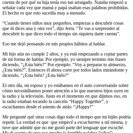
cuenta de por qué su hija tenía eso tan arraigado. Natalia empezó a
señalar cada vez que mamá y papá usaban esas palabras prohibidas.
El hecho es que esto sucedía muy a menudo.
“Cuando tienes niños muy pequeños, empiezas a descubrir cosas
que tú dices una y otra vez”, dijo Jerra. “Te vas a sorprender al
descubrir lo que dices todo el tiempo sin siquiera darte cuenta”.
Eso me dejó pensando en mis propios hábitos al hablar.
Mi hijo aún no cumple 2 años, y ya está empezando a copiar partes
de mi forma de hablar. Por ejemplo, yo siempre termino mis frases
diciendo, “¿Esta bién?” Por ejemplo: “Voy a preparar tu almuerzo,
¿Esta bién?”. Entonces él ahora corre por todos lados mirándome y
diciendo, “¿Esta bién? ¿Esta bién?”
El otro día, mi esposo y yo estábamos en el auto conversando sobre
cómo necesitábamos poner atención a lo que nuestros hijos oyen en
la radio y la televisión. Justo en el momento en que dijimos eso, en
la radio estaban tocando la canción “Happy Together”, y
escuchamos desde el asiento de atrás: “¡Happy!”
Me pregunté qué otras cosas digo todo el tiempo que mi hijito podría
repetir. La verdad es que que empecé a
escucharme
a mí misma, y
tuve que admitir que no me gustó parte del lenguaje que escuché.
Me di cuenta de que uso mucho la horrible palabra “odiar”: