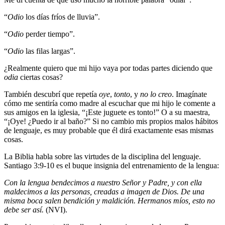
“
Odio
los días fríos de lluvia”.
“
Odio
perder tiempo”.
“
Odio
las filas largas”.
¿Realmente quiero que mi hijo vaya por todas partes diciendo que
odia
ciertas cosas?
También descubrí que repetía
oye
,
tonto
, y
no lo creo
. Imagínate
cómo me sentiría como madre al escuchar que mi hijo le comente a
sus amigos en la iglesia, “¡Este juguete es tonto!” O a su maestra,
“¡Oye! ¿Puedo ir al baño?” Si no cambio mis propios malos hábitos
de lenguaje, es muy probable que él dirá exactamente esas mismas
cosas.
La Biblia habla sobre las virtudes de la disciplina del lenguaje.
Santiago 3:9-10 es el buque insignia del entrenamiento de la lengua:
Con la lengua bendecimos a nuestro Señor y Padre, y con ella
maldecimos a las personas, creadas a imagen de Dios. De una
misma boca salen bendición y maldición. Hermanos míos, esto no
debe ser así.
(NVI).