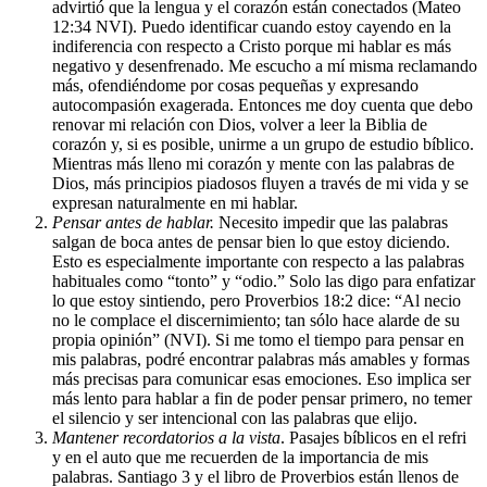
advirtió que la lengua y el corazón están conectados (Mateo
12:34 NVI). Puedo identificar cuando estoy cayendo en la
indiferencia con respecto a Cristo porque mi hablar es más
negativo y desenfrenado. Me escucho a mí misma reclamando
más, ofendiéndome por cosas pequeñas y expresando
autocompasión exagerada. Entonces me doy cuenta que debo
renovar mi relación con Dios, volver a leer la Biblia de
corazón y, si es posible, unirme a un grupo de estudio bíblico.
Mientras más lleno mi corazón y mente con las palabras de
Dios, más principios piadosos fluyen a través de mi vida y se
expresan naturalmente en mi hablar.
Pensar antes de hablar.
Necesito impedir que las palabras
salgan de boca antes de pensar bien lo que estoy diciendo.
Esto es especialmente importante con respecto a las palabras
habituales como “tonto” y “odio.” Solo las digo para enfatizar
lo que estoy sintiendo, pero Proverbios 18:2 dice: “Al necio
no le complace el discernimiento; tan sólo hace alarde de su
propia opinión” (NVI). Si me tomo el tiempo para pensar en
mis palabras, podré encontrar palabras más amables y formas
más precisas para comunicar esas emociones. Eso implica ser
más lento para hablar a fin de poder pensar primero, no temer
el silencio y ser intencional con las palabras que elijo.
Mantener recordatorios a la vista
. Pasajes bíblicos en el refri
y en el auto que me recuerden de la importancia de mis
palabras. Santiago 3 y el libro de Proverbios están llenos de