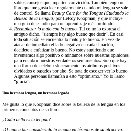
sabios consejos que imparten convicción. También tengo un
libro que me gusta leer regularmente cuando mi lengua se sale
de control. Se llama
Beauty Care for the Tongue (Cuidando la
Belleza de la Lengua)
por LeRoy Koopman
,
y que incluye
una guía de estudio para un aprendizaje más profundo.
Reemplazar lo malo con lo bueno
. Tal como lo expresa el
antiguo dicho, “siempre hay algo bueno que decir”. En casi
toda situación se encuentra lo malo y lo bueno. En vez de
atacar de inmediato el lado negativo en cada situación,
decídete a enfatizar lo bueno. No estoy sugiriendo que
inventemos algo positivo o mintamos sobre nuestras opiniones
para encubrir nuestros verdaderos sentimientos. Sino que hay
una forma de celebrar sinceramente los atributos positivos
olvidados o pasados por alto. Se trata de escoger ver lo bueno.
Algunas personas llamarían a esto “optimismo.” Yo lo llamo
“gracia”.
Una hermosa lengua, un hermoso legado
Me gusta lo que Koopman dice sobre la belleza de la lengua en los
primeros conceptos de su libro:
¿Cuán bella es tu lengua?
¿O nunca has considerado tu lengua en términos de su atractivo?