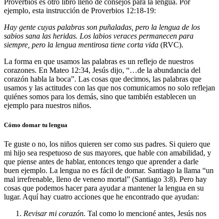
Proverbios es otro libro lleno de consejos para la lengua. Por
ejemplo, esta instrucción de Proverbios 12:18-19:
Hay gente cuyas palabras son puñaladas,
pero la lengua de los
sabios sana las heridas. Los labios veraces permanecen para
siempre,
pero la lengua mentirosa tiene corta vida
(RVC).
La forma en que usamos las palabras es un reflejo de nuestros
corazones. En Mateo 12:34, Jesús dijo, “…de la abundancia del
corazón habla la boca”. Las cosas que decimos, las palabras que
usamos y las actitudes con las que nos comunicamos no solo reflejan
quiénes somos para los demás, sino que también establecen un
ejemplo para nuestros niños.
Cómo domar tu lengua
Te guste o no, los niños quieren ser como sus padres. Si quiero que
mi hijo sea respetuoso de sus mayores, que hable con amabilidad, y
que piense antes de hablar, entonces tengo que aprender a darle
buen ejemplo. La lengua no es fácil de domar. Santiago la llama “un
mal irrefrenable, lleno de veneno mortal” (Santiago 3:8). Pero hay
cosas que podemos hacer para ayudar a mantener la lengua en su
lugar. Aquí hay cuatro acciones que he encontrado que ayudan:
Revisar mi corazón.
Tal como lo mencioné antes, Jesús nos