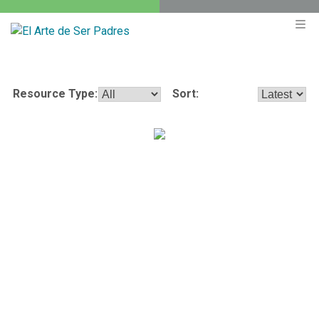
Resource Type:
Sort:
¿Cómo puedo instruir a mis hijos para que
se mantengan puros sexualmente hasta el
matrimonio?
·
Dennis Rainey
11 min read
Cinco pasos para desarrollar e implementar un plan de
educación sexual.