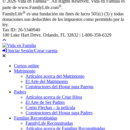
©
2026 Vida en Familia
. All Rights Reserved. Vida en Familia es
®
parte de www.FamilyLife.com
.
®
FamilyLife
es una fundación sin fines de lucro 501(c) (3) y todas
donaciones son deducibles de los impuestos como permitido por la
ley.
Tax ID: 20-5340940
100 Lake Hart Drive, Orlando, FL 32832 | 1-800-358-6329
Iniciar Sesión/Crear cuenta
Cursos online
Matrimonio
Artículos acerca del Matrimonio
El Arte del Matrimonio
Constructores del Hogar para Parejas
Padres
Artículos acerca de Criar Hijos
El Arte de Ser Padres
Como Flechas – la película
Constructores del Hogar para Padres
Familias Reconstituidas
FamilyLife Reconstruidas
Artículos acerca de Familias Reconstituidas